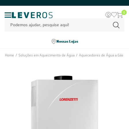
0
Nossas Lojas
Home
/
Soluções em Aquecimento de Água
/
Aquecedores de Água a Gás