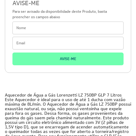
AVISE-ME
Para ser avisado da disponibilidade deste Produto, basta
preencher os campos abaixo
AVISE-ME
Aquecedor de Água a Gás Lorenzetti LZ 750BP GLP 7 Litros
Este Aquecedor é ideal para o uso de até 1 ducha com vazão
máxima de 8L/min. O Aquecedor de Água a Gás LZ 750BP possui
exaustão natural, ou seja, não possui ventoinha que expele
para fora os gases. Dessa forma, os gases provenientes da
queima do gás saem pela chaminé naturalmente. Este produto
possui um circuito eletrônico alimentado com 3V (2 pilhas de
1,5V tipo D), que se encarregam de acender automaticamente
o queimador todas as vezes que for aberto a torneira/registro