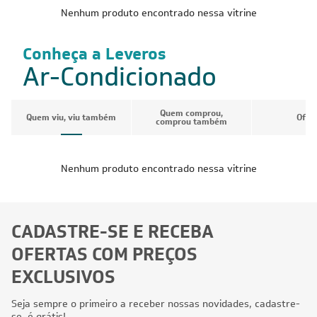
Nenhum produto encontrado nessa vitrine
Conheça a Leveros
Ar-Condicionado
Quem comprou,
Quem viu, viu também
Ofer
comprou também
Nenhum produto encontrado nessa vitrine
CADASTRE-SE E RECEBA
OFERTAS COM PREÇOS
EXCLUSIVOS
Seja sempre o primeiro a receber nossas novidades, cadastre-
se, é grátis!