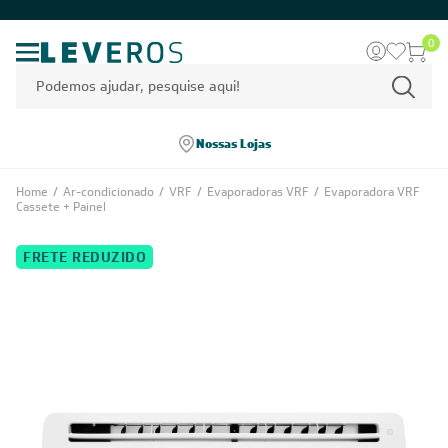
0
Nossas Lojas
Home
/
Ar-condicionado
/
VRF
/
Evaporadoras VRF
/
Evaporadora VRF
Cassete + Painel
FRETE REDUZIDO