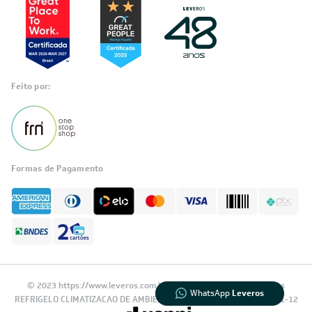
Feito por:
Formas de Pagamento
Informações
sobre seu
pedido?
Fale com a LIA
Compre pelo
WhatsApp
© 2023 https://www.leveros.com.br Todos os diretitos reservados
WhatsApp
Leveros
REFRIGELO CLIMATIZACAO DE AMBIENTES S.A. CNPJ: 61.502.324/0001-12