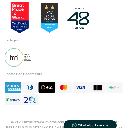
Feito por:
Formas de Pagamento
Informações
sobre seu
pedido?
Fale com a LIA
Compre pelo
WhatsApp
© 2023 https://www.leveros.com.br Todos os diretitos reservados
WhatsApp
Leveros
REFRIGELO CLIMATIZACAO DE AMBIENTES S.A. CNPJ: 61.502.324/0001-12