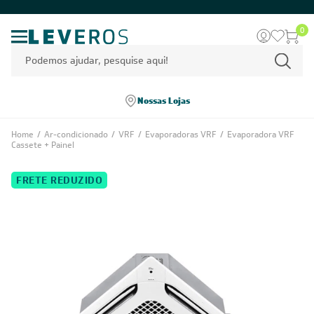
0
Nossas Lojas
Home
/
Ar-condicionado
/
VRF
/
Evaporadoras VRF
/
Evaporadora VRF
Cassete + Painel
FRETE REDUZIDO