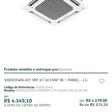
Produto vendido e entregue por:
Leveros
5000010486-KIT VRF K7 4V EVAP 9K + PAINEL - LG
Código de Referência:
5000010486
Modelo:
CRNU09GTRB4.ANWBSPD | PT-QAGW0.ENCXCOM-BR
por:
R$ 4.349,10
ou:
R$ 4.578,00
8x
de
R$ 572,25
à vista no cartão ou boleto