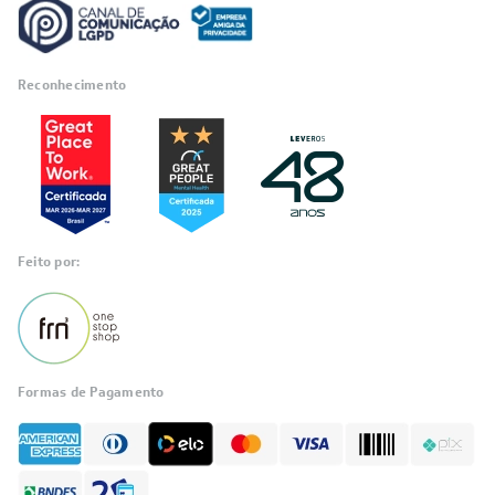
Reconhecimento
Feito por:
Formas de Pagamento
Informações
sobre seu
pedido?
Fale com a LIA