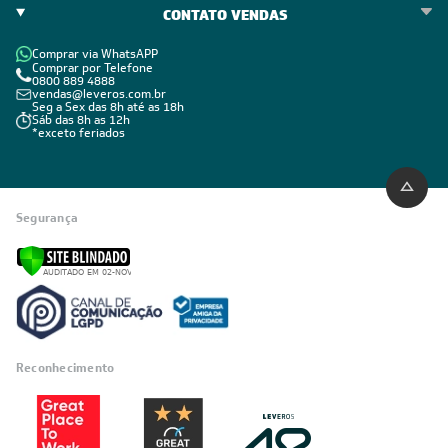
CONTATO VENDAS
Comprar via WhatsAPP
Comprar por Telefone
0800 889 4888
vendas@leveros.com.br
Seg a Sex das 8h até as 18h
Sáb das 8h as 12h
*exceto feriados
Segurança
Reconhecimento