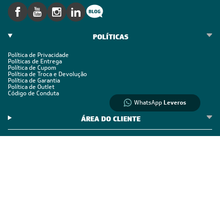
Informações
sobre seu
pedido?
Fale com a LIA
POLÍTICAS
Política de Privacidade
Compre pelo
Políticas de Entrega
Política de Cupom
WhatsApp
Política de Troca e Devolução
Política de Garantia
Política de Outlet
Código de Conduta
WhatsApp
Leveros
ÁREA DO CLIENTE
ÁREA DO CLIENTE PARCEIRO
CONTATO SUPORTE
CONTATO VENDAS
Comprar via WhatsAPP
Comprar por Telefone
0800 889 4888