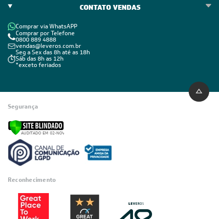
CONTATO VENDAS
Comprar via WhatsAPP
Comprar por Telefone
0800 889 4888
vendas@leveros.com.br
Seg a Sex das 8h até as 18h
Sáb das 8h as 12h
*exceto feriados
Segurança
Reconhecimento