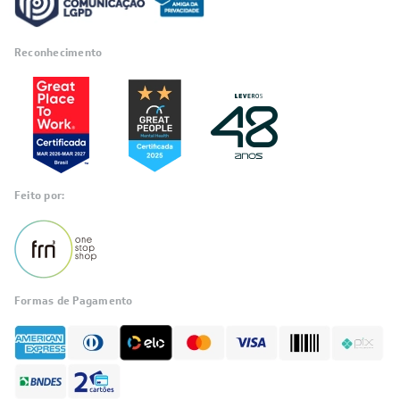
Reconhecimento
Feito por:
Formas de Pagamento
Informações
sobre seu
pedido?
Fale com a LIA
Compre pelo