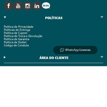
Informações
sobre seu
pedido?
Fale com a LIA
POLÍTICAS
Política de Privacidade
Compre pelo
Políticas de Entrega
Política de Cupom
WhatsApp
Política de Troca e Devolução
Política de Garantia
Política de Outlet
Código de Conduta
WhatsApp
Leveros
ÁREA DO CLIENTE
ÁREA DO CLIENTE PARCEIRO
CONTATO SUPORTE
CONTATO VENDAS
Comprar via WhatsAPP
Comprar por Telefone
0800 889 4888