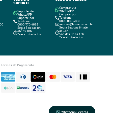
SUPORTE
tores que mostram com boa precisão a sua
Comprar via
WhatsAPP
Suporte via
Comprar por
WhatsAPP
Telefone
Suporte por
0800 889 4888
Telefone
vendas@leveros.com.br
800
0800 770 4885
Seg a Sex das 8h até
Seg a Sex das 8h
as 18h
até as 18h
Sáb das 8h as 12h
*exceto feriados
*exceto feriados
 de que seu aparelho precisará para cobrir a área
Informações
sobre seu
Formas de Pagamento
pedido?
você precisa para cobrir sua área, de acordo com as
Fale com a
LIA
ra a quantidade de energia necessária para adequar a
Compre pelo
WhatsApp
ormação que varia de acordo com as características
WhatsApp
Leveros