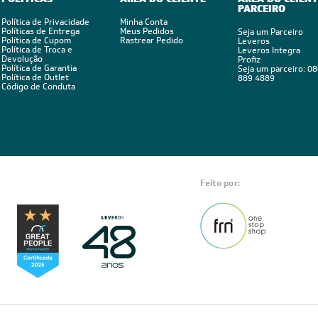
PARCEIRO
ado
opera utilizando sete informações distintas, combinando fa
Política de Privacidade
Minha Conta
Políticas de Entrega
Meus Pedidos
Seja um Parceiro
Política de Cupom
Rastrear Pedido
Leveros
Política de Troca e
Leveros Integra
Devolução
Profiz
rio ou loja/salão;
Política de Garantia
Seja um parceiro: 0
Política de Outlet
889 4889
nto do ambiente;
Código de Conduta
o solar;
ente;
 ambiente;
e BTUs
de ar-condicionado te dará com precisão qual a capacidade
 ou até mesmo gasto desnecessário de capacidade e energia.
Feito por:
ocê saiba informações sobre
quantos BTUs por metro quadrado
dução literal, significa Unidade Térmica Britânica. A medida most
ue são necessários entre 600 e 800 BTUs por metro quadrado, inf
l no local, número de pessoas que ficam no ambiente e outras.