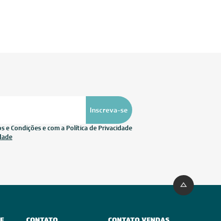
Inscreva-se
características em um consumo equilibrado para você
 e Condições e com a Política de Privacidade
idade
nam:
 a média de consumo ideal. Dessa forma, você evita
E
CONTATO
CONTATO VENDAS