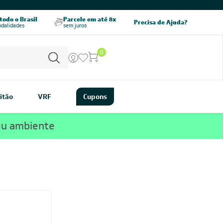
odo o Brasil
Parcele em até 8x
5% OFF no PIX
Precisa de Ajuda?
odalidades
sem juros
pagamento à vista
0
itão
VRF
Cupons
eu ambiente