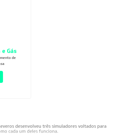
 e Gás
imento de
asa
Leveros desenvolveu três simuladores voltados para
como cada um deles funciona.