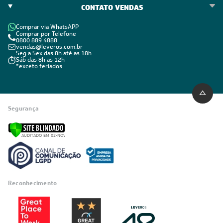
CONTATO VENDAS
Comprar via WhatsAPP
Comprar por Telefone
0800 889 4888
vendas@leveros.com.br
Seg a Sex das 8h até as 18h
Sáb das 8h as 12h
*exceto feriados
Segurança
Reconhecimento