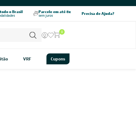
odo o Brasil
Parcele em até 8x
5% OFF no PIX
Precisa de Ajuda?
odalidades
sem juros
pagamento à vista
0
itão
VRF
Cupons