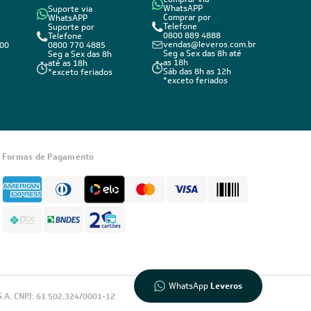
WhatsAPP
Suporte via
Comprar por
WhatsAPP
Telefone
Suporte por
0800 889 4888
Telefone
vendas@leveros.com.br
800
0800 770 4885
Seg a Sex das 8h até
Seg a Sex das 8h
as 18h
até as 18h
Sáb das 8h as 12h
*exceto feriados
*exceto feriados
Informações
sobre seu
Formas de Pagamento
pedido?
Fale com a
LIA
Compre pelo
WhatsApp
WhatsApp
Leveros
.A. CNPJ: 61.502.324/0001-12