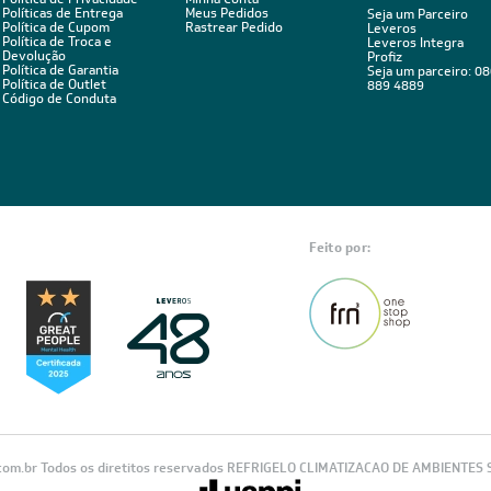
Políticas de Entrega
Meus Pedidos
Seja um Parceiro
Política de Cupom
Rastrear Pedido
Leveros
Política de Troca e
Leveros Integra
Devolução
Profiz
Política de Garantia
Seja um parceiro: 0
Política de Outlet
889 4889
Código de Conduta
Feito por:
com.br Todos os diretitos reservados REFRIGELO CLIMATIZACAO DE AMBIENTES S