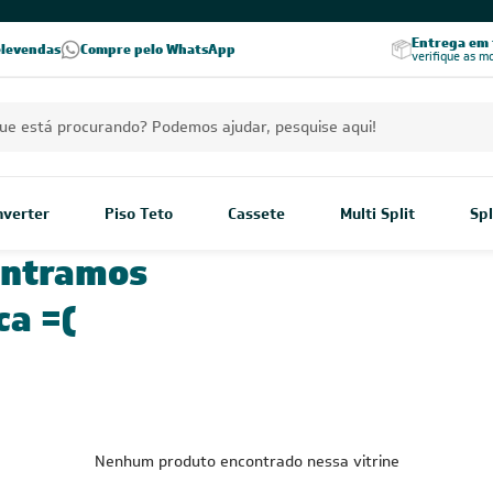
Excelência no RA
Entrega em t
elevendas
Compre pelo WhatsApp
Seja parceiro Leveros
Excelência no Reclame Aqui
verifique as m
Inverter
Piso Teto
Cassete
Multi Split
Spl
ontramos
ca =(
Nenhum produto encontrado nessa vitrine