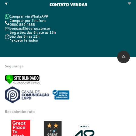
CONTATO VENDAS
Comprar via WhatsAPP
Comprar por Telefone
0800 889 4888
vendas@leveros.com.br
Seg a Sex das 8h até as 18h
Sáb das 8h as 12h
*exceto feriados
Segurança
Reconhecimento