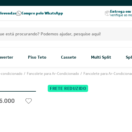
PREÇOS EXCLUSIVOS PARA VOCÊ!
Excelência no RA
Entrega em t
elevendas
Compre pelo WhatsApp
Seja parceiro Leveros
Excelência no Reclame Aqui
verifique as m
Inverter
Piso Teto
Cassete
Multi Split
Spl
-condicionado
/
Fancolete para Ar-Condicionado
/
Fancolete para Ar-Condiciona
FRETE REDUZIDO
16.000