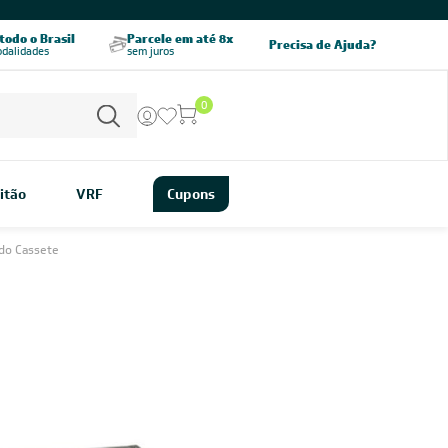
CHAME AGORA
odo o Brasil
Parcele em até 8x
5% OFF no PIX
Precisa de Ajuda?
odalidades
sem juros
pagamento à vista
0
itão
VRF
Cupons
do Cassete