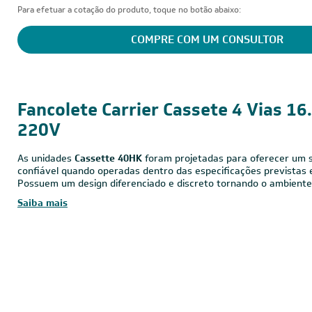
Para efetuar a cotação do produto, toque no botão abaixo:
COMPRE COM UM CONSULTOR
16.000 BTUs
220V - Monofásico
Convencional
Fancolete Carrier Cassete 4 Vias 16
220V
As unidades
Cassette 40HK
foram projetadas para oferecer um s
confiável quando operadas dentro das especificações previstas 
Possuem um design diferenciado e discreto tornando o ambiente
Saiba mais