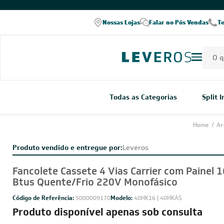
COMPRE PELO WHATSAPP
Nossas Lojas
Falar no Pós Vendas
T
Todas as Categorias
Split 
Home
/
Ar
Produto vendido e entregue por:
Leveros
Fancolete Cassete 4 Vias Carrier com Painel 
Btus Quente/Frio 220V Monofásico
Código de Referência:
5000009170
Modelo:
40HK16 | 40HKAS
Produto disponível apenas sob consulta