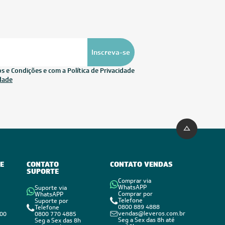
Inscreva-se
 e Condições e com a Política de Privacidade
idade
E
CONTATO
CONTATO VENDAS
SUPORTE
Comprar via
WhatsAPP
Suporte via
Comprar por
WhatsAPP
Telefone
Suporte por
0800 889 4888
Telefone
vendas@leveros.com.br
800
0800 770 4885