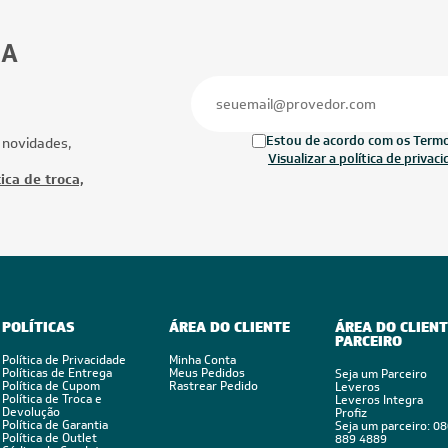
BA
Estou de acordo com os Termos
 novidades,
Visualizar a política de privac
ica de troca,
POLÍTICAS
ÁREA DO CLIENTE
ÁREA DO CLIENT
PARCEIRO
Política de Privacidade
Minha Conta
Políticas de Entrega
Meus Pedidos
Seja um Parceiro
Política de Cupom
Rastrear Pedido
Leveros
Política de Troca e
Leveros Integra
Devolução
Profiz
Política de Garantia
Seja um parceiro: 0