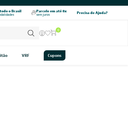
odo o Brasil
Parcele em até 8x
5% OFF no PIX
Precisa de Ajuda?
odalidades
sem juros
pagamento à vista
0
itão
VRF
Cupons