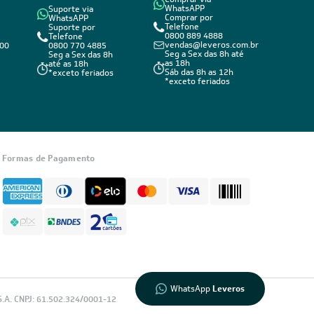
WhatsAPP
Suporte via
Comprar por
WhatsAPP
Telefone
Suporte por
0800 889 4888
Telefone
vendas@leveros.com.br
800
0800 770 4885
Seg a Sex das 8h até
Seg a Sex das 8h
as 18h
até as 18h
Sáb das 8h as 12h
*exceto feriados
*exceto feriados
Informações
sobre seu
Formas de Pagamento
pedido?
Fale com a
LIA
Compre pelo
WhatsApp
WhatsApp
Leveros
.A. CNPJ: 61.502.324/0001-12