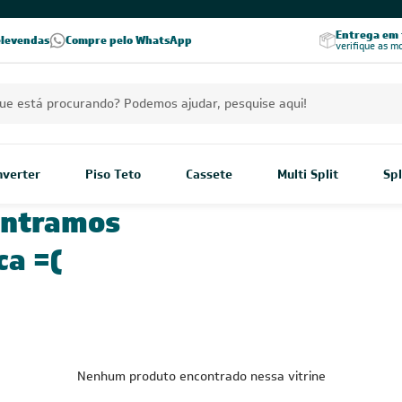
Excelência no RA
Entrega em t
elevendas
Compre pelo WhatsApp
Seja parceiro Leveros
Excelência no Reclame Aqui
verifique as m
Inverter
Piso Teto
Cassete
Multi Split
Spl
ontramos
ca =(
Nenhum produto encontrado nessa vitrine