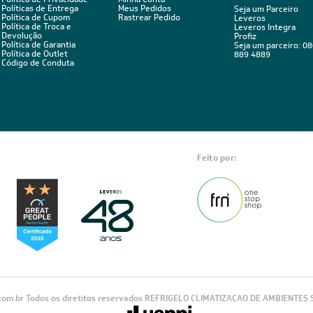
Políticas de Entrega
Meus Pedidos
Seja um Parceiro
Política de Cupom
Rastrear Pedido
Leveros
Política de Troca e
Leveros Integra
Devolução
Profiz
Política de Garantia
Seja um parceiro: 0
Política de Outlet
889 4889
Código de Conduta
Feito por:
com.br Todos os diretitos reservados REFRIGELO CLIMATIZACAO DE AMBIENTES S