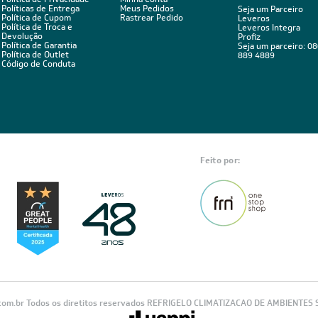
Políticas de Entrega
Meus Pedidos
Seja um Parceiro
Política de Cupom
Rastrear Pedido
Leveros
Política de Troca e
Leveros Integra
Devolução
Profiz
Política de Garantia
Seja um parceiro: 0
Política de Outlet
889 4889
Código de Conduta
Feito por:
com.br Todos os diretitos reservados REFRIGELO CLIMATIZACAO DE AMBIENTES S