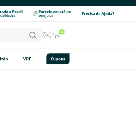
odo o Brasil
Parcele em até 8x
5% OFF no PIX
Precisa de Ajuda?
odalidades
sem juros
pagamento à vista
0
itão
VRF
Cupons