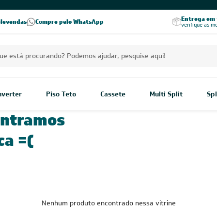
Excelência no RA
Entrega em t
elevendas
Compre pelo WhatsApp
Seja parceiro Leveros
Excelência no Reclame Aqui
verifique as m
Inverter
Piso Teto
Cassete
Multi Split
Spl
ontramos
ca =(
Nenhum produto encontrado nessa vitrine