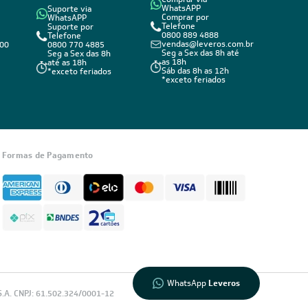
WhatsAPP
Suporte via
Comprar por
WhatsAPP
Telefone
Suporte por
0800 889 4888
Telefone
vendas@leveros.com.br
800
0800 770 4885
Seg a Sex das 8h até
Seg a Sex das 8h
as 18h
até as 18h
Sáb das 8h as 12h
*exceto feriados
*exceto feriados
Informações
sobre seu
Formas de Pagamento
pedido?
Fale com a
LIA
Compre pelo
WhatsApp
WhatsApp
Leveros
.A. CNPJ: 61.502.324/0001-12