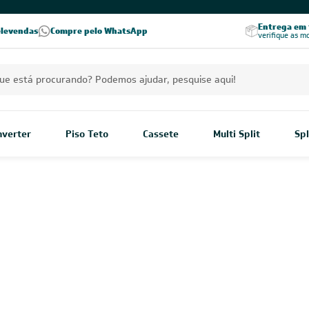
Excelência no RA
Entrega em t
elevendas
Compre pelo WhatsApp
Seja parceiro Leveros
Excelência no Reclame Aqui
verifique as m
Inverter
Piso Teto
Cassete
Multi Split
Spl