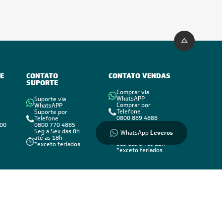
Informações
sobre seu
pedido?
Fale com a
LIA
E
CONTATO
CONTATO VENDAS
SUPORTE
Compre pelo
Comprar via
WhatsApp
WhatsAPP
Suporte via
Comprar por
WhatsAPP
Telefone
Suporte por
0800 889 4888
Telefone
vendas@leveros.com.br
800
0800 770 4885
Seg a Sex das 8h até
Seg a Sex das 8h
WhatsApp
Leveros
as 18h
até as 18h
Sáb das 8h as 12h
*exceto feriados
*exceto feriados
Formas de Pagamento