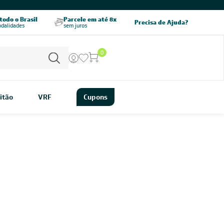
odo o Brasil
Parcele em até 8x
5% OFF no PIX
Precisa de Ajuda?
odalidades
sem juros
pagamento à vista
0
itão
VRF
Cupons