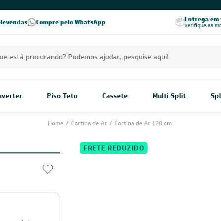
PREÇOS EXCLUSIVOS PARA VOCÊ!
Excelência no RA
Entrega em t
elevendas
Compre pelo WhatsApp
Seja parceiro Leveros
Excelência no Reclame Aqui
verifique as m
Inverter
Piso Teto
Cassete
Multi Split
Spl
Home
/
Cortina de Ar
/
Cortina de Ar 120 cm
FRETE REDUZIDO