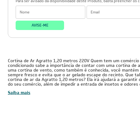
Para ser avisado da disponibilidade deste Produto, basta preencher os 
AVISE-ME
220V
Cortina de Ar Agratto 1,20 metros 220V Quem tem um comércio
condicionado sabe a importância de contar com uma cortina de 
uma cortina de vento, como também é conhecida, você mantém
sempre fresco e evita que o ar gelado escape do recinto. Que ta
cortina de ar da Agratto 1,20 metros? Ela irá ajudará a garantir
do seu comércio, além de impedir a entrada de insetos e odores
Saiba mais