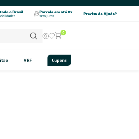
CHAME AGORA
odo o Brasil
Parcele em até 8x
5% OFF no PIX
Precisa de Ajuda?
odalidades
sem juros
pagamento à vista
0
itão
VRF
Cupons