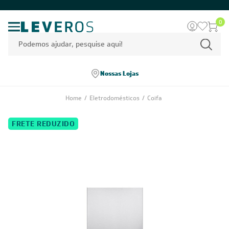
0
Nossas Lojas
Home
/
Eletrodomésticos
/
Coifa
FRETE REDUZIDO