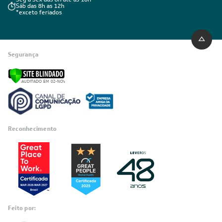
Sáb das 8h as 12h
*exceto feriados
Segurança
Reconhecimento
Feito por: