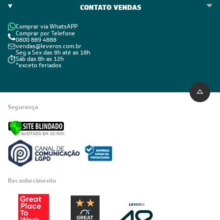
CONTATO VENDAS
Comprar via WhatsAPP
Comprar por Telefone
0800 889 4888
vendas@leveros.com.br
Seg a Sex das 8h até as 18h
Sáb das 8h as 12h
*exceto feriados
Segurança
Reconhecimento