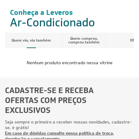
Conheça a Leveros
Ar-Condicionado
Quem comprou,
Quem viu, viu também
Ofer
comprou também
Nenhum produto encontrado nessa vitrine
CADASTRE-SE E RECEBA
OFERTAS COM PREÇOS
EXCLUSIVOS
Seja sempre o primeiro a receber nossas novidades, cadastre-
se, é grátis!
Em caso de dúvidas consulte nossa política de troca,
devolução e cancelamento.