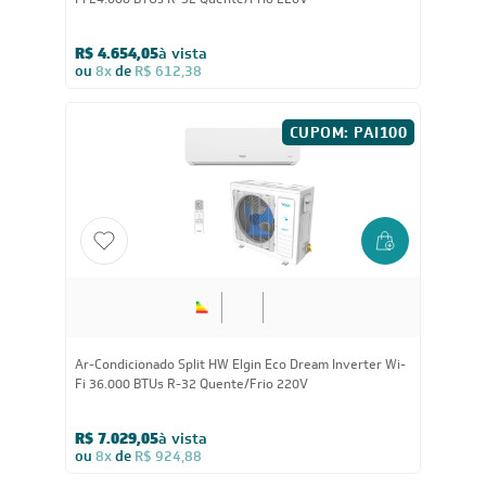
R$ 4.654,05
à vista
ou
8x
de
R$ 612,38
CUPOM: PAI100
Ar-Condicionado Split HW Elgin Eco Dream Inverter Wi-
Fi 36.000 BTUs R-32 Quente/Frio 220V
R$ 7.029,05
à vista
ou
8x
de
R$ 924,88