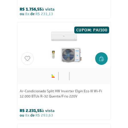
R$ 1.756,55
à vista
ou
8x
de
R$ 231,13
CUPOM: PAI100
Ar-Condicionado Split HW Inverter Elgin Eco III Wi-Fi
12.000 BTUs R-32 Quente/Frio 220V
R$ 2.231,55
à vista
ou
8x
de
R$ 293,63