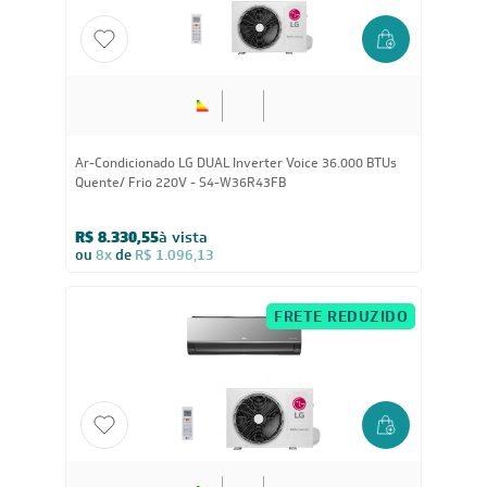
Ar-Condicionado LG DUAL Inverter Voice 36.000 BTUs
Quente/ Frio 220V - S4-W36R43FB
R$ 8.330,55
à vista
ou
8x
de
R$ 1.096,13
FRETE REDUZIDO