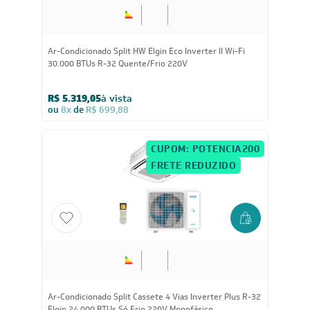
Ar-Condicionado Split HW Elgin Eco Inverter II Wi-Fi
30.000 BTUs R-32 Quente/Frio 220V
R$ 5.319,05
à vista
ou
8x
de
R$ 699,88
CUPOM: POTENCIA200
FRETE REDUZIDO
Ar-Condicionado Split Cassete 4 Vias Inverter Plus R-32
Elgin 24.000 BTUs Só Frio 220V Monofásico