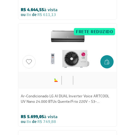
R$ 4.644,55
à vista
ou
8x
de
R$ 611,13
FRETE REDUZIDO
Ar-Condicionado LG AI DUAL Inverter Voice ARTCOOL
UV Nano 24.000 BTUs Quente/Frio 220V - S3-
W24K2R7A
R$ 5.699,05
à vista
ou
8x
de
R$ 749,88