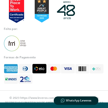
Feito por:
Formas de Pagamento
Informações
sobre seu
pedido?
Fale com a LIA
Compre pelo
WhatsApp
© 2023 https://www.leveros.com.br Todos os diretitos reservados
WhatsApp
Leveros
REFRIGELO CLIMATIZACAO DE AMBIENTES S.A. CNPJ: 61.502.324/0001-12