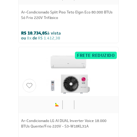
Ar-Condicionado Split Piso Teto Elgin Eco 80.000 BTUs
Só Frio 220V Trifásico
R$ 10.734,05
à vista
ou
8x
de
R$ 1.412,38
FRETE REDUZIDO
Ar-Condicionado LG AI DUAL Inverter Voice 18.000
BTUs Quente/Frio 220V - S3-W18KL31A