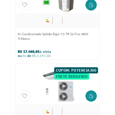
Ar-Condicionado Splitão Elgin 7,5 TR Só Frio 380V
Trifásico
R$ 17.460,05
à vista
ou
8x
de
R$ 2.297,38
CUPOM: POTENCIA300
FRETE REDUZIDO