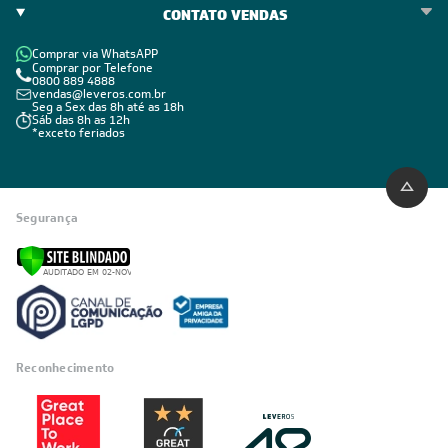
CONTATO VENDAS
Comprar via WhatsAPP
Comprar por Telefone
0800 889 4888
vendas@leveros.com.br
Seg a Sex das 8h até as 18h
Sáb das 8h as 12h
*exceto feriados
Segurança
Reconhecimento