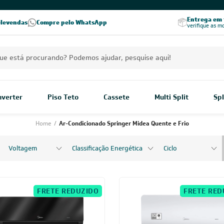
Excelência no RA
Entrega em t
elevendas
Compre pelo WhatsApp
Seja parceiro Leveros
Excelência no Reclame Aqui
verifique as m
Inverter
Piso Teto
Cassete
Multi Split
Spl
Home
/
Ar-Condicionado Springer Midea Quente e Frio
Voltagem
Classificação Energética
Ciclo
FRETE REDUZIDO
FRETE RED