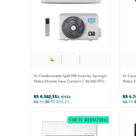
Ar-Condicionado Split HW Inverter Springer
Ar-Cond
Midea Xtreme Save Connect C 30.000 BTUs
Midea X
Quente/Frio 220V
24.000 
R$ 6.582,55
à vista
R$ 4.7
ou
8x
de
R$ 866,13
ou
8x
FRETE REDUZIDO