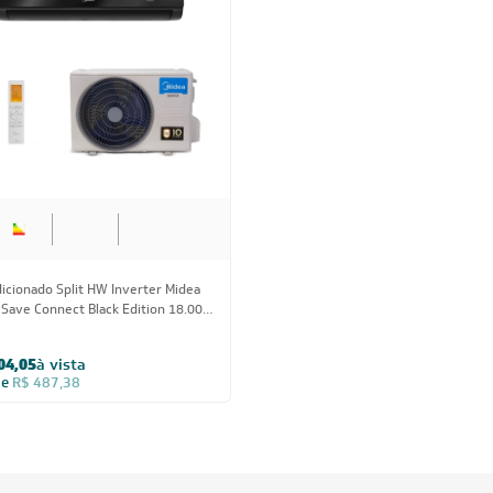
icionado Split HW Inverter Midea
Save Connect Black Edition 18.000
32 Quente/Frio 220V
04,05
à vista
de
R$ 487,38