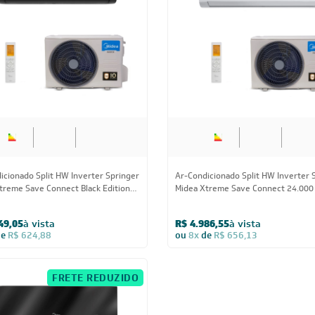
icionado Split HW Inverter Springer
Ar-Condicionado Split HW Inverter 
treme Save Connect Black Edition
Midea Xtreme Save Connect 24.000
BTUs R-32 Quente/Frio 220V
R-32 Quente/Frio 220V
49,05
à vista
R$ 4.986,55
à vista
de
R$ 624,88
ou
8x
de
R$ 656,13
FRETE REDUZIDO