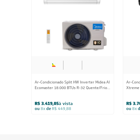
Ar-Condicionado Split HW Inverter Midea AI
Ar-Cond
Ecomaster 18.000 BTUs R-32 Quente/Frio
Xtreme 
220V
BTUs R-
R$ 3.419,05
à vista
R$ 3.7
ou
8x
de
R$ 449,88
ou
8x