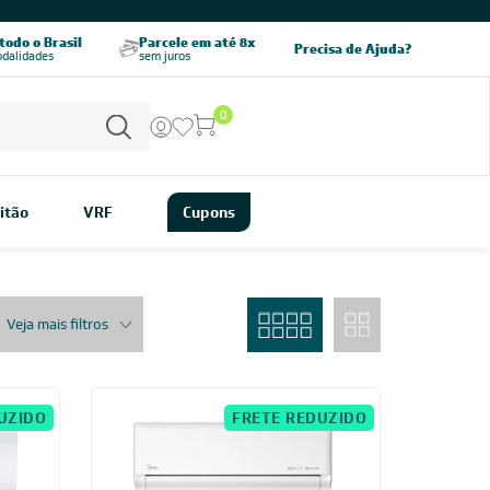
odo o Brasil
Parcele em até 8x
5% OFF no PIX
Precisa de Ajuda?
odalidades
sem juros
pagamento à vista
0
itão
VRF
Cupons
Veja mais filtros
UZIDO
FRETE REDUZIDO