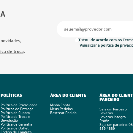
BA
Estou de acordo com os Termos
 novidades,
Visualizar a política de privac
ica de troca,
POLÍTICAS
ÁREA DO CLIENTE
ÁREA DO CLIENT
PARCEIRO
Política de Privacidade
Minha Conta
Políticas de Entrega
Meus Pedidos
Seja um Parceiro
Política de Cupom
Rastrear Pedido
Leveros
Política de Troca e
Leveros Integra
Devolução
Profiz
Política de Garantia
Seja um parceiro: 0
Política de Outlet
889 4889
Código de Conduta