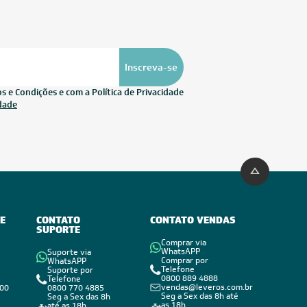
Inscreva-se
 e Condições e com a Política de Privacidade
idade
E
CONTATO
CONTATO VENDAS
SUPORTE
Comprar via
WhatsAPP
Suporte via
Comprar por
WhatsAPP
Telefone
Suporte por
0800 889 4888
Telefone
vendas@leveros.com.br
800
0800 770 4885
Seg a Sex das 8h até
Seg a Sex das 8h
as 18h
até as 18h