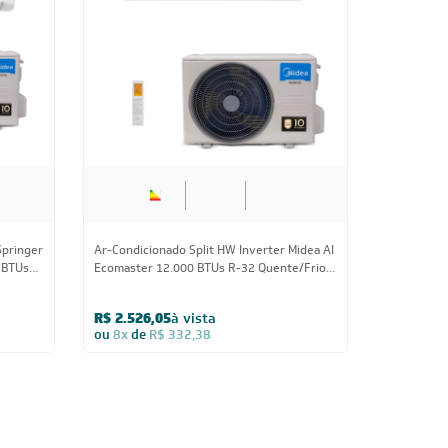
Springer
Ar-Condicionado Split HW Inverter Midea AI
 BTUs
Ecomaster 12.000 BTUs R-32 Quente/Frio
220V
R$ 2.526,05
à vista
ou
8x
de
R$ 332,38