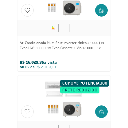
42.000
BTUs
Ar-Condicionado Multi Split Inverter Midea 42.000 (1x
Evap HW 9.000 + 1x Evap Cassete 1 Via 12.000 + 1x
Evap Cassete 1 Via 18.000) Quente/Frio 220V
R$ 16.029,35
à vista
ou
8x
de
R$ 2.109,13
CUPOM: POTENCIA300
FRETE REDUZIDO