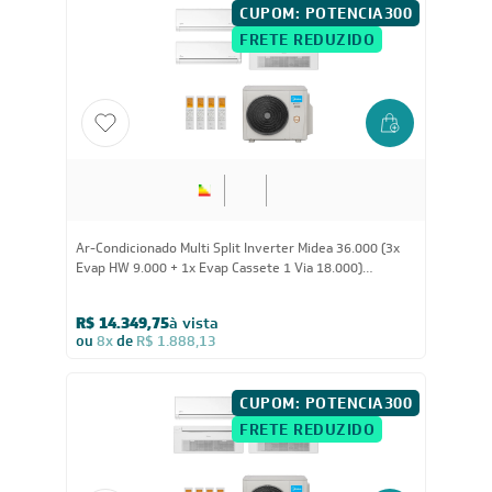
CUPOM: POTENCIA300
FRETE REDUZIDO
36.000
BTUs
Ar-Condicionado Multi Split Inverter Midea 36.000 (3x
Evap HW 9.000 + 1x Evap Cassete 1 Via 18.000)
Quente/Frio 220V
R$ 14.349,75
à vista
ou
8x
de
R$ 1.888,13
CUPOM: POTENCIA300
FRETE REDUZIDO