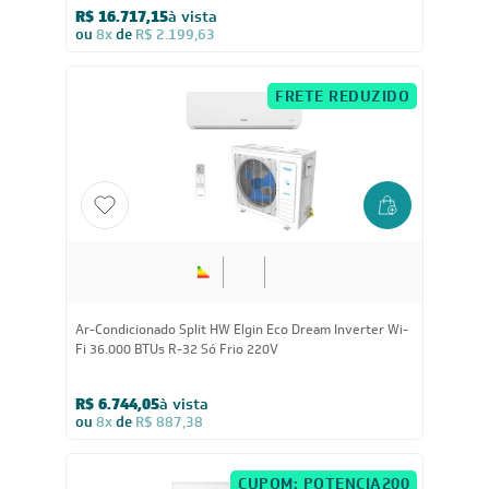
R$ 16.717,15
à vista
ou
8x
de
R$ 2.199,63
FRETE REDUZIDO
36.000
BTUs
Ar-Condicionado Split HW Elgin Eco Dream Inverter Wi-
Fi 36.000 BTUs R-32 Só Frio 220V
R$ 6.744,05
à vista
ou
8x
de
R$ 887,38