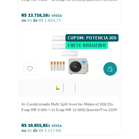
Evap HW 9.000 + 1x Evap HW 24.000) Quente/Frio 220V
R$ 13.716,10
à vista
ou
8x
de
R$ 1.804,75
CUPOM: POTENCIA300
FRETE REDUZIDO
42.000
BTUs
Ar-Condicionado Multi Split Inverter Midea 42.000 (3x
Evap HW 9.000 + 2x Evap HW 12.000) Quente/Frio 220V
R$ 16.855,85
à vista
ou
8x
de
R$ 2.217,88