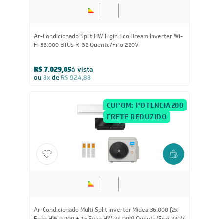
36.000
BTUs
Ar-Condicionado Split HW Elgin Eco Dream Inverter Wi-
Fi 36.000 BTUs R-32 Quente/Frio 220V
R$ 7.029,05
à vista
ou
8x
de
R$ 924,88
CUPOM: POTENCIA200
FRETE REDUZIDO
36.000
BTUs
Ar-Condicionado Multi Split Inverter Midea 36.000 (2x