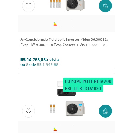
36.000
BTUs
Ar-Condicionado Multi Split Inverter Midea 36.000 (2x
Evap HW 9.000 + 1x Evap Cassete 1 Via 12.000 + 1x
Evap Cassete 1 Via 18.000) Quente/Frio 220V
R$ 14.765,85
à vista
ou
8x
de
R$ 1.942,88
CUPOM: POTENCIA200
FRETE REDUZIDO