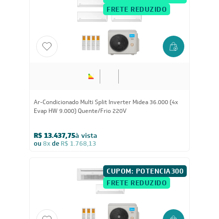
CUPOM: POTENCIA200
FRETE REDUZIDO
36.000
BTUs
Ar-Condicionado Multi Split Inverter Midea 36.000 (4x
Evap HW 9.000) Quente/Frio 220V
R$ 13.437,75
à vista
ou
8x
de
R$ 1.768,13
CUPOM: POTENCIA300
FRETE REDUZIDO