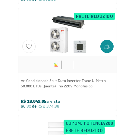
ou
8x
de
R$ 962,38
FRETE REDUZIDO
50.000
BTUs
Ar-Condicionado Split Duto Inverter Trane U-Match
50.000 BTUs Quente/Frio 220V Monofásico
R$ 18.049,05
à vista
ou
8x
de
R$ 2.374,88
CUPOM: POTENCIA200