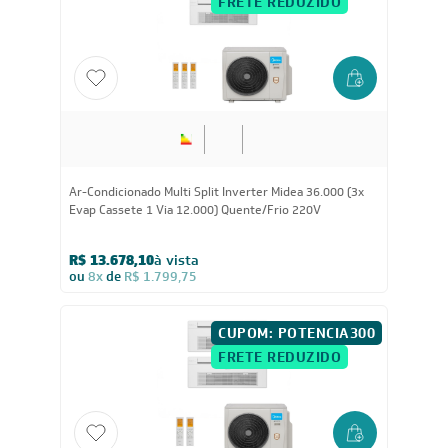
FRETE REDUZIDO
36.000
BTUs
Ar-Condicionado Multi Split Inverter Midea 36.000 (3x
Evap Cassete 1 Via 12.000) Quente/Frio 220V
R$ 13.678,10
à vista
ou
8x
de
R$ 1.799,75
CUPOM: POTENCIA300
FRETE REDUZIDO