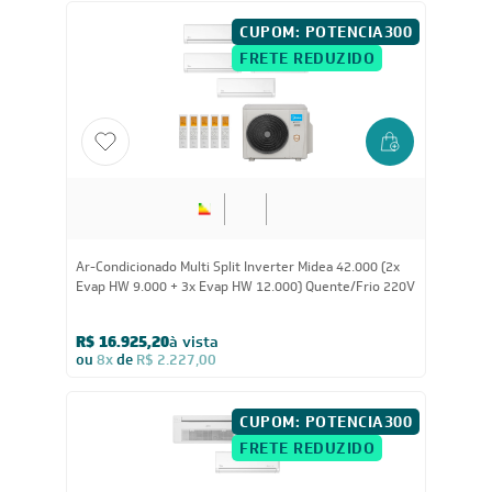
CUPOM: POTENCIA300
FRETE REDUZIDO
42.000
BTUs
Ar-Condicionado Multi Split Inverter Midea 42.000 (2x
Evap HW 9.000 + 3x Evap HW 12.000) Quente/Frio 220V
R$ 16.925,20
à vista
ou
8x
de
R$ 2.227,00
CUPOM: POTENCIA300
FRETE REDUZIDO