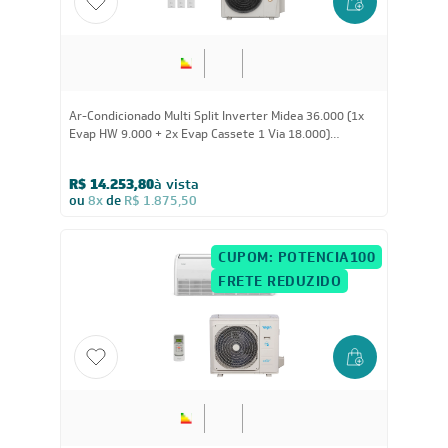
36.000
BTUs
Ar-Condicionado Multi Split Inverter Midea 36.000 (1x
Evap HW 9.000 + 2x Evap Cassete 1 Via 18.000)
Quente/Frio 220V
R$ 14.253,80
à vista
ou
8x
de
R$ 1.875,50
CUPOM: POTENCIA100
FRETE REDUZIDO
55.000
BTUs