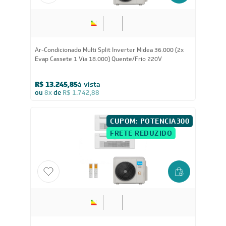
36.000
BTUs
Ar-Condicionado Multi Split Inverter Midea 36.000 (2x
Evap Cassete 1 Via 18.000) Quente/Frio 220V
R$ 13.245,85
à vista
ou
8x
de
R$ 1.742,88
CUPOM: POTENCIA300
FRETE REDUZIDO
42.000
BTUs