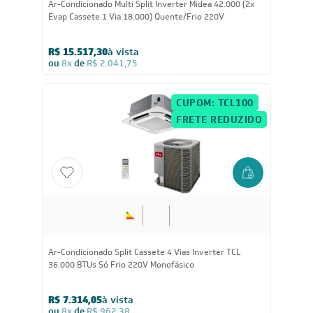
Ar-Condicionado Multi Split Inverter Midea 42.000 (2x
Evap Cassete 1 Via 18.000) Quente/Frio 220V
R$ 15.517,30
à vista
ou
8x
de
R$ 2.041,75
CUPOM: TCL100
FRETE REDUZIDO
36.000
BTUs
Ar-Condicionado Split Cassete 4 Vias Inverter TCL
36.000 BTUs Só Frio 220V Monofásico
R$ 7.314,05
à vista