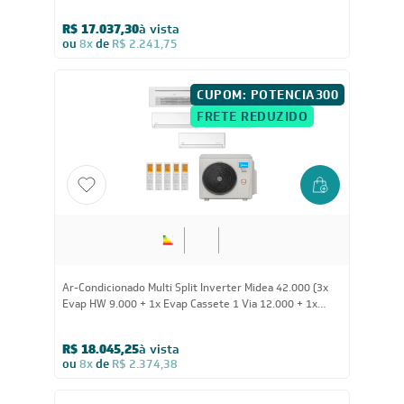
Evap HW 9.000 + 1x Evap Cassete 1 Via 12.000 + 1x
Evap Cassete 1 Via 18.000) Quente/Frio 220V
R$ 17.037,30
à vista
ou
8x
de
R$ 2.241,75
CUPOM: POTENCIA300
FRETE REDUZIDO
42.000
BTUs
Ar-Condicionado Multi Split Inverter Midea 42.000 (3x
Evap HW 9.000 + 1x Evap Cassete 1 Via 12.000 + 1x
Evap Cassete 1 Via 18.000) Quente/Frio 220V
R$ 18.045,25
à vista
ou
8x
de
R$ 2.374,38