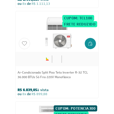
R$ 8.444,55
à vista
ou
8x
de
R$ 1.111,13
CUPOM: TCL100
FRETE REDUZIDO
36.000
BTUs
Ar-Condicionado Split Piso Teto Inverter R-32 TCL
36.000 BTUs Só Frio 220V Monofásico
R$ 6.839,05
à vista
ou
8x
de
R$ 899,88
CUPOM: POTENCIA300