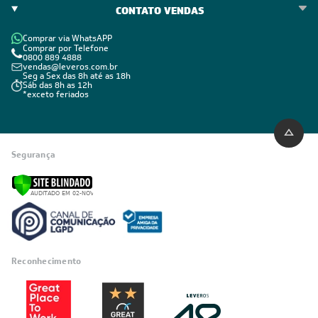
CONTATO VENDAS
Comprar via WhatsAPP
Comprar por Telefone
0800 889 4888
vendas@leveros.com.br
Seg a Sex das 8h até as 18h
Sáb das 8h as 12h
*exceto feriados
Segurança
Reconhecimento