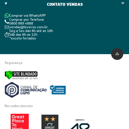
CONTATO VENDAS
Comprar via WhatsAPP
Comprar por Telefone
0800 889 4888
vendas@leveros.com.br
Seg a Sex das 8h até as 18h
Sáb das 8h as 12h
*exceto feriados
Segurança
Reconhecimento