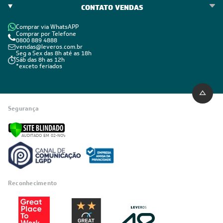
CONTATO VENDAS
Comprar via WhatsAPP
Comprar por Telefone
0800 889 4888
vendas@leveros.com.br
Seg a Sex das 8h até as 18h
Sáb das 8h as 12h
*exceto feriados
Segurança
Reconhecimento