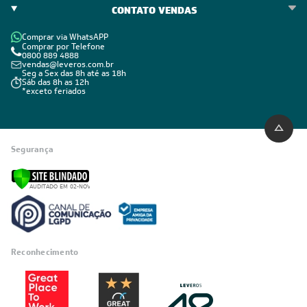
CONTATO VENDAS
Comprar via WhatsAPP
Comprar por Telefone
0800 889 4888
vendas@leveros.com.br
Seg a Sex das 8h até as 18h
Sáb das 8h as 12h
*exceto feriados
Segurança
Reconhecimento