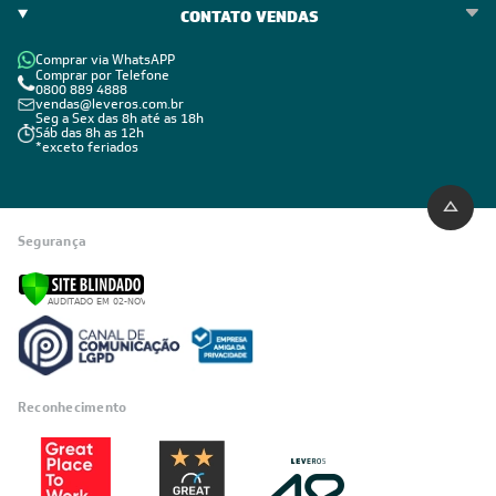
CONTATO VENDAS
Comprar via WhatsAPP
Comprar por Telefone
0800 889 4888
vendas@leveros.com.br
Seg a Sex das 8h até as 18h
Sáb das 8h as 12h
*exceto feriados
Segurança
Reconhecimento