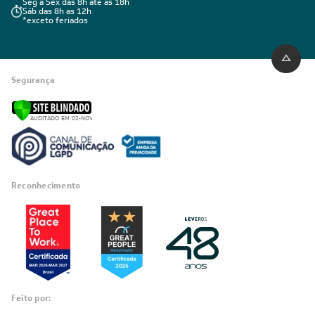
Seg a Sex das 8h até as 18h
Sáb das 8h as 12h
*exceto feriados
Segurança
Reconhecimento
Feito por: