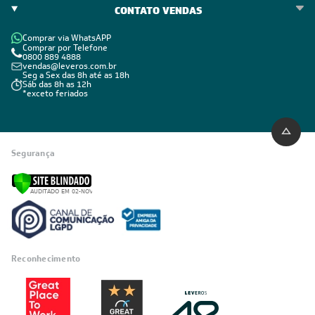
CONTATO VENDAS
Comprar via WhatsAPP
Comprar por Telefone
0800 889 4888
vendas@leveros.com.br
Seg a Sex das 8h até as 18h
Sáb das 8h as 12h
*exceto feriados
Segurança
Reconhecimento