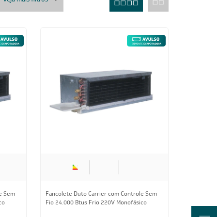
le Sem
Fancolete Duto Carrier com Controle Sem
co
Fio 24.000 Btus Frio 220V Monofásico