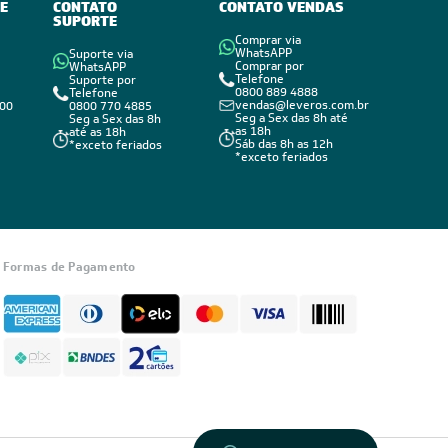
E
CONTATO
CONTATO VENDAS
SUPORTE
Comprar via
WhatsAPP
Suporte via
Comprar por
WhatsAPP
Telefone
Suporte por
0800 889 4888
Telefone
vendas@leveros.com.br
800
0800 770 4885
Seg a Sex das 8h até
Seg a Sex das 8h
as 18h
até as 18h
Sáb das 8h as 12h
*exceto feriados
*exceto feriados
Informações
sobre seu
Formas de Pagamento
pedido?
Fale com a
LIA
Compre pelo
WhatsApp