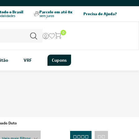
odo o Brasil
Parcele em até 8x
5% OFF no PIX
Precisa de Ajuda?
odalidades
sem juros
pagamento à vista
0
itão
VRF
Cupons
nado Duto
Veja mais filtros