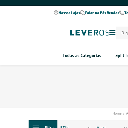
Nossas Lojas
Falar no Pós Vendas
T
Todas as Categorias
Split 
Home
/
A
Filtro
BTUs
Marca