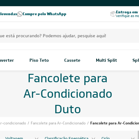
Excelência no RA
Entrega em t
elevendas
Compre pelo WhatsApp
Seja parceiro Leveros
Excelência no Reclame Aqui
verifique as m
Inverter
Piso Teto
Cassete
Multi Split
Spl
Fancolete para
Ar-Condicionado
Duto
r-condicionado
/
Fancolete para Ar-Condicionado
/
Fancolete para Ar-Condicio
Voltagem
Classificação Energética
Ciclo