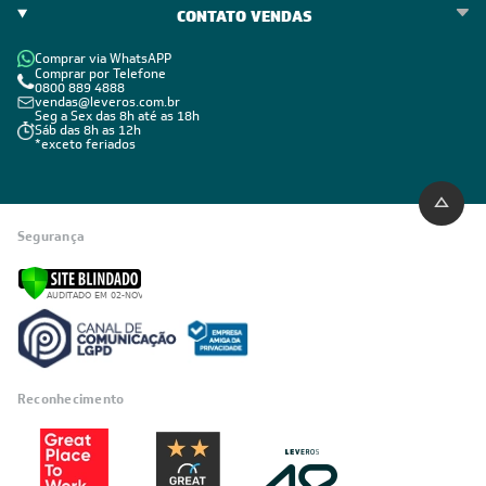
CONTATO VENDAS
Comprar via WhatsAPP
Comprar por Telefone
0800 889 4888
vendas@leveros.com.br
Seg a Sex das 8h até as 18h
Sáb das 8h as 12h
*exceto feriados
Segurança
Reconhecimento