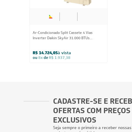
Ar-Condicionado Split Cassete 4 Vias
Inverter Daikin SkyAir 31.000 BTUs
Quente/Frio 220V Monofásico
R$ 14.724,05
à vista
ou
8x
de
R$ 1.937,38
CADASTRE-SE E RECE
OFERTAS COM PREÇOS
EXCLUSIVOS
Seja sempre o primeiro a receber nossas