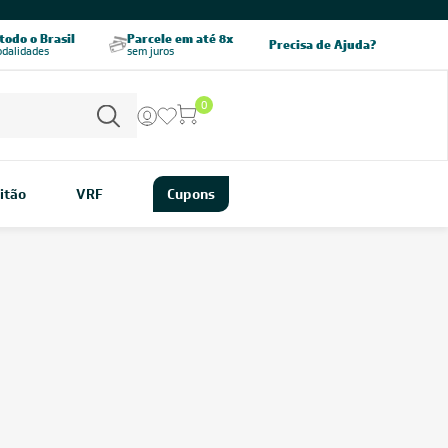
odo o Brasil
Parcele em até 8x
5% OFF no PIX
Precisa de Ajuda?
odalidades
sem juros
pagamento à vista
0
itão
VRF
Cupons