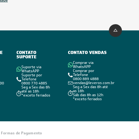
idade
E
CONTATO
CONTATO VENDAS
SUPORTE
Comprar via
WhatsAPP
Suporte via
Comprar por
WhatsAPP
Telefone
Suporte por
0800 889 4888
Telefone
vendas@leveros.com.br
800
0800 770 4885
Seg a Sex das 8h até
Seg a Sex das 8h
as 18h
até as 18h
Sáb das 8h as 12h
*exceto feriados
*exceto feriados
Informações
sobre seu
Formas de Pagamento
pedido?