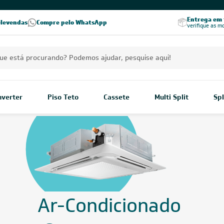
Excelência no RA
Entrega em t
elevendas
Compre pelo WhatsApp
Seja parceiro Leveros
Excelência no Reclame Aqui
verifique as m
Inverter
Piso Teto
Cassete
Multi Split
Spl
Ar-Condicionado