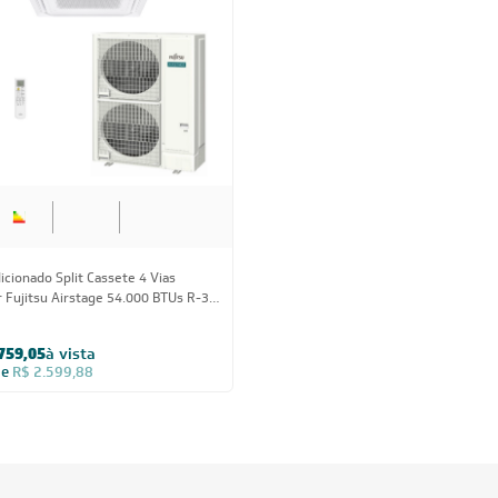
icionado Split Cassete 4 Vias
r Fujitsu Airstage 54.000 BTUs R-32
Frio 220V Monofásico
759,05
à vista
de
R$ 2.599,88