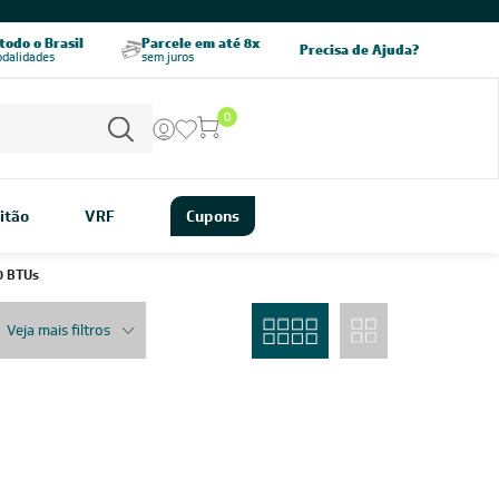
odo o Brasil
Parcele em até 8x
5% OFF no PIX
Precisa de Ajuda?
odalidades
sem juros
pagamento à vista
0
itão
VRF
Cupons
0 BTUs
Veja mais filtros