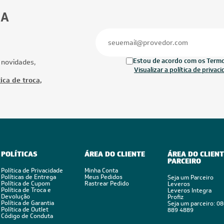
BA
Estou de acordo com os Termos
 novidades,
Visualizar a política de privac
ica de troca,
POLÍTICAS
ÁREA DO CLIENTE
ÁREA DO CLIENT
PARCEIRO
Política de Privacidade
Minha Conta
Políticas de Entrega
Meus Pedidos
Seja um Parceiro
Política de Cupom
Rastrear Pedido
Leveros
Política de Troca e
Leveros Integra
Devolução
Profiz
Política de Garantia
Seja um parceiro: 0
Política de Outlet
889 4889
Código de Conduta