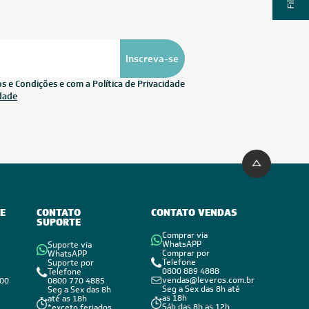
Inscreva-se
 e Condições e com a Política de Privacidade
idade
E
CONTATO
CONTATO VENDAS
SUPORTE
Comprar via
WhatsAPP
Suporte via
Comprar por
WhatsAPP
Telefone
Suporte por
0800 889 4888
Telefone
vendas@leveros.com.br
800
0800 770 4885
Seg a Sex das 8h até
Seg a Sex das 8h
as 18h
até as 18h
Sáb das 8h as 12h
*exceto feriados