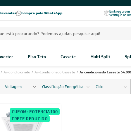
Excelência no RA
Entrega em t
elevendas
Compre pelo WhatsApp
Seja parceiro Leveros
Excelência no Reclame Aqui
verifique as m
Inverter
Piso Teto
Cassete
Multi Split
Spl
/
Ar-condicionado
/
Ar-Condicionado Cassete
/
Ar condicionado Cassete 54.00
Voltagem
Classificação Energética
Ciclo
CUPOM: POTENCIA100
FRETE REDUZIDO