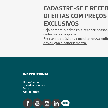
CADASTRE-SE E RECE
OFERTAS COM PREÇOS
EXCLUSIVOS
Seja sempre o primeiro a receber nossas
cadastre-se, é grátis!
Em caso de dúvidas consulte nossa polít
devolução e cancelamento.
INSTITUCIONAL
Quem Somos
Trabalhe conosco
Blog
SIGA-NOS