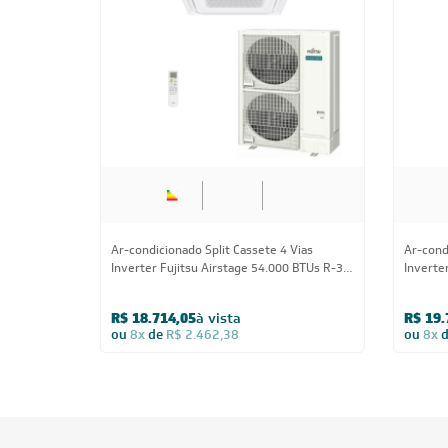
Ar-condicionado Split Cassete 4 Vias
Ar-cond
Inverter Fujitsu Airstage 54.000 BTUs R-32
Inverte
Quente/Frio 380V Trifásico
Quente/
R$ 18.714,05
à vista
R$ 19.
ou
8x
de
R$ 2.462,38
ou
8x