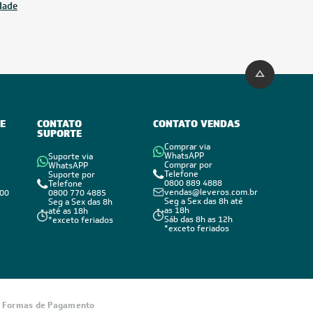
idade
E
CONTATO
CONTATO VENDAS
SUPORTE
Comprar via
WhatsAPP
Suporte via
Comprar por
WhatsAPP
Telefone
Suporte por
0800 889 4888
Telefone
vendas@leveros.com.br
800
0800 770 4885
Seg a Sex das 8h até
Seg a Sex das 8h
as 18h
até as 18h
Sáb das 8h as 12h
*exceto feriados
*exceto feriados
Informações
sobre seu
Formas de Pagamento
pedido?