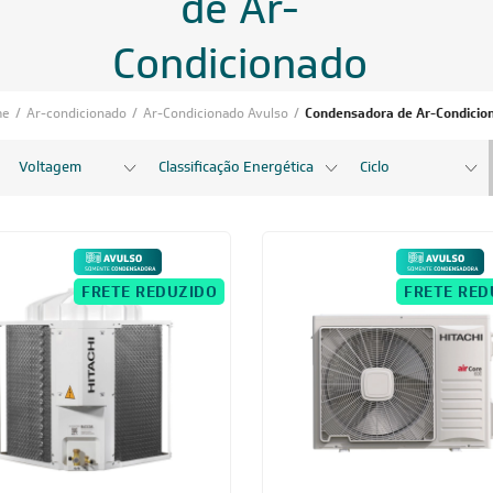
de Ar-
Condicionado
me
/
Ar-condicionado
/
Ar-Condicionado Avulso
/
Condensadora de Ar-Condicio
Voltagem
Classificação Energética
Ciclo
FRETE REDUZIDO
FRETE RED