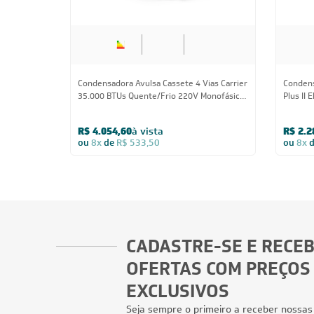
Condensadora Avulsa Cassete 4 Vias Carrier
Condens
35.000 BTUs Quente/Frio 220V Monofásico
Plus II 
- AVULSO
Monofás
R$ 4.054,60
à vista
R$ 2.2
ou
8x
de
R$ 533,50
ou
8x
CADASTRE-SE E RECE
OFERTAS COM PREÇOS
EXCLUSIVOS
Seja sempre o primeiro a receber nossas