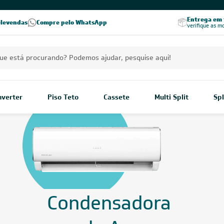
Excelência no RA
Entrega em t
elevendas
Compre pelo WhatsApp
Seja parceiro Leveros
Excelência no Reclame Aqui
verifique as m
Inverter
Piso Teto
Cassete
Multi Split
Spl
Condensadora