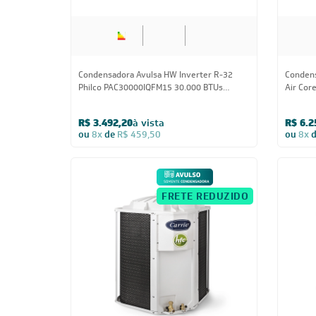
Condensadora Avulsa HW Inverter R-32
Condens
Philco PAC30000IQFM15 30.000 BTUs
Air Cor
Quente/Frio 220V - AVULSO
Trifási
R$ 3.492,20
à vista
R$ 6.2
ou
8x
de
R$ 459,50
ou
8x
FRETE REDUZIDO