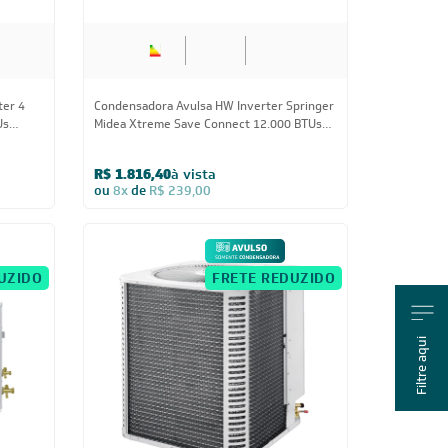
ter 4
Condensadora Avulsa HW Inverter Springer
Us
Midea Xtreme Save Connect 12.000 BTUs
ULSO
R-32 Quente/Frio 220V - AVULSO
R$ 1.816,40
à vista
ou
8x
de
R$ 239,00
UZIDO
FRETE REDUZIDO
Filtre aqui