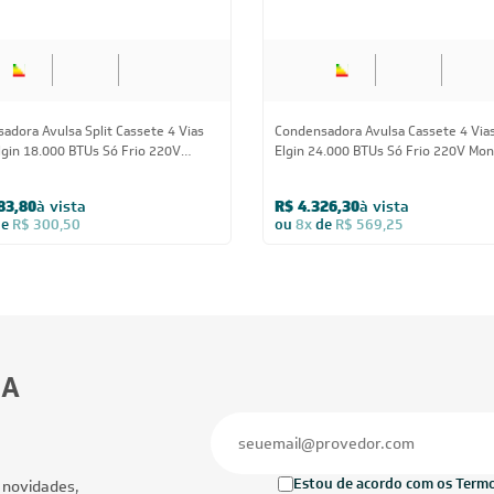
adora Avulsa Split Cassete 4 Vias
Condensadora Avulsa Cassete 4 Vias 
Elgin 18.000 BTUs Só Frio 220V
Elgin 24.000 BTUs Só Frio 220V Mon
ico - AVULSO
- AVULSO
83,80
à vista
R$ 4.326,30
à vista
de
R$ 300,50
ou
8x
de
R$ 569,25
BA
Estou de acordo com os Termos
 novidades,