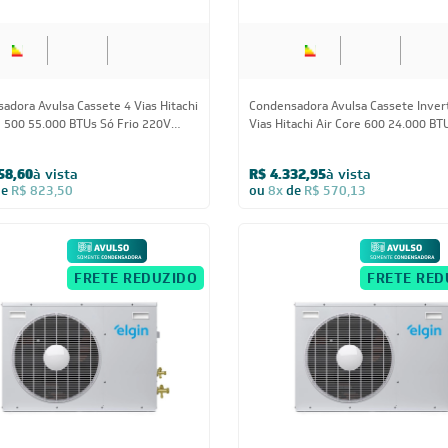
adora Avulsa Cassete 4 Vias Hitachi
Condensadora Avulsa Cassete Inver
e 500 55.000 BTUs Só Frio 220V
Vias Hitachi Air Core 600 24.000 BT
co - AVULSO
Quente/Frio 220V Monofásico - AV
58,60
à vista
R$ 4.332,95
à vista
de
R$ 823,50
ou
8x
de
R$ 570,13
FRETE REDUZIDO
FRETE RED