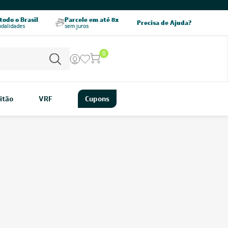
odo o Brasil
Parcele em até 8x
5% OFF no PIX
Precisa de Ajuda?
odalidades
sem juros
pagamento à vista
0
itão
VRF
Cupons