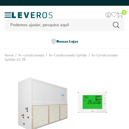
0
Nossas Lojas
Home
/
Ar-condicionado
/
Ar-Condicionado Splitão
/
Ar-Condicionado
Splitão 20 TR