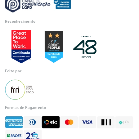
Reconhecimento
Feito por:
Formas de Pagamento
Informações
sobre seu
pedido?
Fale com a LIA
Compre pelo