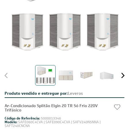
Produto vendido e entregue por:
Leveros
Ar-Condicionado Splitão Elgin 20 TR Só Frio 220V
Trifásico
Código de Referência:
5000013346
Modelo:
SAFE060C4CVA | SAFE090C4CVA | SAFV240N5NNA |
SAFT240CNCNA