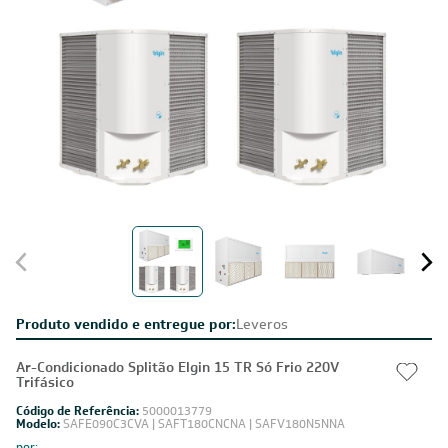
Produto vendido e entregue por:
Leveros
Ar-Condicionado Splitão Elgin 15 TR Só Frio 220V
Trifásico
Código de Referência:
5000013779
Modelo:
SAFE090C3CVA | SAFT180CNCNA | SAFV180N5NNA
por: