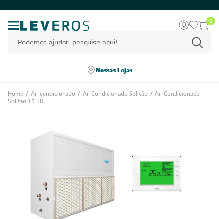
0
Nossas Lojas
Home
/
Ar-condicionado
/
Ar-Condicionado Splitão
/
Ar-Condicionado
Splitão 15 TR