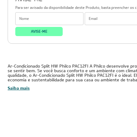
AVISE-ME
Para ser avisado da disponibilidade deste Produto, basta preencher os 
AVISE-ME
12.000 BTUs
220V - Monofásico
Conv
Tubulação Gasosa
Tubulação Líquida
Cobre
3/8
1/4
Ar-Condicionado Split HW Philco PAC12FI A Philco desenvolve pr
se sentir bem. Se você busca conforto e um ambiente com clima
qualidade, o Ar-Condicionado Split HW Philco PAC12FI é o ideal. E
economia e sustentabilidade para sua casa ou ambiente de traba
Saiba mais