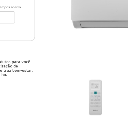
campos abaixo
encional
odutos para você
tização de
le traz bem-estar,
lho.