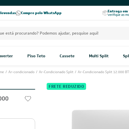
PREÇOS EXCLUSIVOS PARA VOCÊ!
Excelência no RA
Entrega em t
elevendas
Compre pelo WhatsApp
Seja parceiro Leveros
Excelência no Reclame Aqui
verifique as m
Inverter
Piso Teto
Cassete
Multi Split
Spl
me
/
Ar-condicionado
/
Ar-Condicionado Split
/
Ar-Condicionado Split 12.000 B
FRETE REDUZIDO
.000