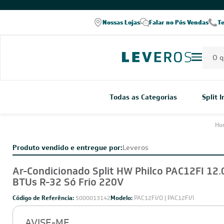
COMPRE PELO WHATSAPP
Nossas Lojas
Falar no Pós Vendas
T
Todas as Categorias
Split 
Ho
Produto vendido e entregue por:
Leveros
Ar-Condicionado Split HW Philco PAC12FI 12
BTUs R-32 Só Frio 220V
Código de Referência:
5000013142
Modelo:
PAC12FI/O | PAC12FI/I