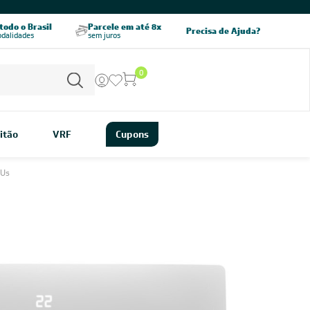
CHAME AGORA
odo o Brasil
Parcele em até 8x
5% OFF no PIX
Precisa de Ajuda?
odalidades
sem juros
pagamento à vista
0
itão
VRF
Cupons
TUs