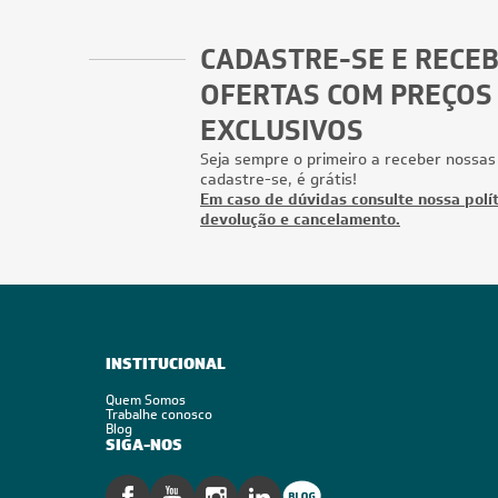
9.000 BTUs
Ar-Condicionado Split HW Inverter Daikin Full
Ar-Condic
9.000 BTUs R-32 Só Frio 220V
9.000 BT