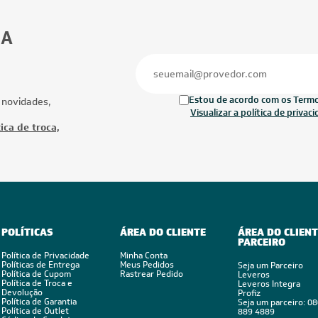
9.000 BTUs
12.000 BTUs
ionado Split HW Inverter Daikin Full
Ar-Condicionado Split HW Inverter Daik
Us R-32 Quente/Frio 220V
12.000 BTUs R-32 Só Frio 220V