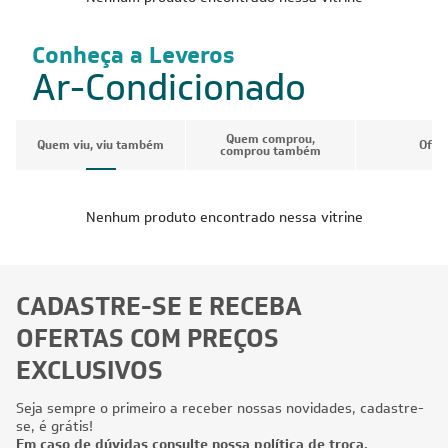
Conheça a Leveros
Ar-Condicionado
Quem comprou,
Quem viu, viu também
Ofer
comprou também
Nenhum produto encontrado nessa vitrine
CADASTRE-SE E RECEBA
OFERTAS COM PREÇOS
EXCLUSIVOS
Seja sempre o primeiro a receber nossas novidades, cadastre-
se, é grátis!
Em caso de dúvidas consulte nossa política de troca,