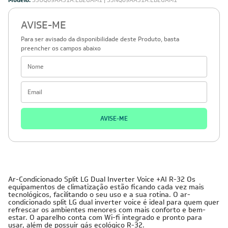
Modelo:
S3UQ09AA31A.EB2GAM1 | S3NQ09AA31A.EB2GAM1
AVISE-ME
Para ser avisado da disponibilidade deste Produto, basta
preencher os campos abaixo
AVISE-ME
Ar-Condicionado Split LG Dual Inverter Voice +AI R-32 Os
equipamentos de climatização estão ficando cada vez mais
tecnológicos, facilitando o seu uso e a sua rotina. O ar-
condicionado split LG dual inverter voice é ideal para quem quer
refrescar os ambientes menores com mais conforto e bem-
estar. O aparelho conta com Wi-fi integrado e pronto para
usar, além de possuir gás ecológico R-32.