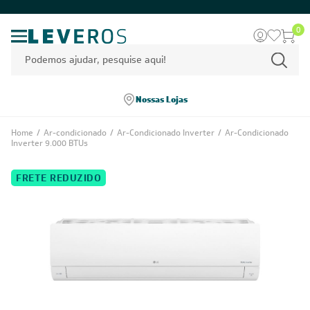
0
Nossas Lojas
Home
/
Ar-condicionado
/
Ar-Condicionado Inverter
/
Ar-Condicionado
Inverter 9.000 BTUs
FRETE REDUZIDO