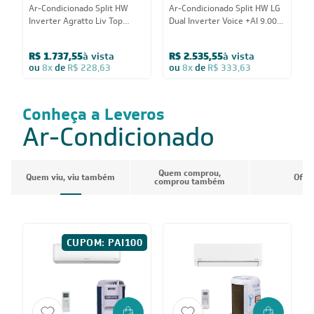
Ar-Condicionado Split HW
Ar-Condicionado Split HW LG
A
Inverter Agratto Liv Top
Dual Inverter Voice +AI 9.000
I
9.000 BTUs R-32 Só Frio 220V
BTUs R-32 Só Frio 127V
9
R$ 1.737,55
à vista
R$ 2.535,55
à vista
R
ou
8x
de
R$ 228,63
ou
8x
de
R$ 333,63
Conheça a Leveros
Ar-Condicionado
Quem comprou,
Quem viu, viu também
Ofer
comprou também
CUPOM: PAI100