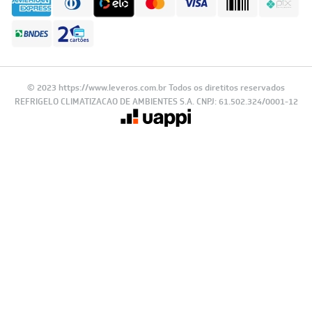
© 2023 https://www.leveros.com.br Todos os diretitos reservados
REFRIGELO CLIMATIZACAO DE AMBIENTES S.A. CNPJ: 61.502.324/0001-12