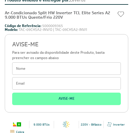
Ar-Condicionado Split HW Inverter TCL Elite Series A2
9.000 BTUs Quente/Frio 220V
Código de Referência:
5000009365
Modelo:
TAC-09CHSA2-INV/O | TAC-09CHSA2-INV/I
AVISE-ME
Para ser avisado da disponibilidade deste Produto, basta
preencher os campos abaixo
AVISE-ME
9.000 BTUs
220V - Bifásico
Inverter
Cobre