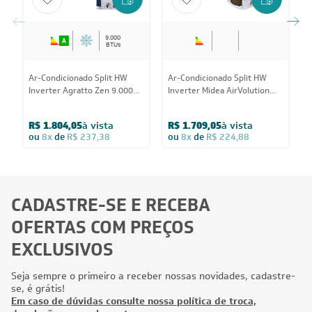
9.000
BTUs
Ar-Condicionado Split HW
Ar-Condicionado Split HW
A
Inverter Agratto Zen 9.000
Inverter Midea AirVolution
S
BTUs R-32 Só Frio 220V
Lite 9.000 BTUs R-32 Só Frio
9
220V
R$ 1.804,05
à vista
R$ 1.709,05
à vista
R
ou
8x
de
R$ 237,38
ou
8x
de
R$ 224,88
CADASTRE-SE E RECEBA
OFERTAS COM PREÇOS
EXCLUSIVOS
Seja sempre o primeiro a receber nossas novidades, cadastre-
se, é grátis!
Em caso de dúvidas consulte nossa política de troca,