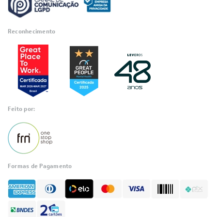
Reconhecimento
Feito por:
Formas de Pagamento
Informações
sobre seu
pedido?
Fale com a LIA
Compre pelo