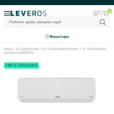
0
Nossas Lojas
Home
/
Ar-condicionado
/
Ar-Condicionado Inverter
/
Ar-condicionado
Inverter 30.000 BTUs
FRETE REDUZIDO