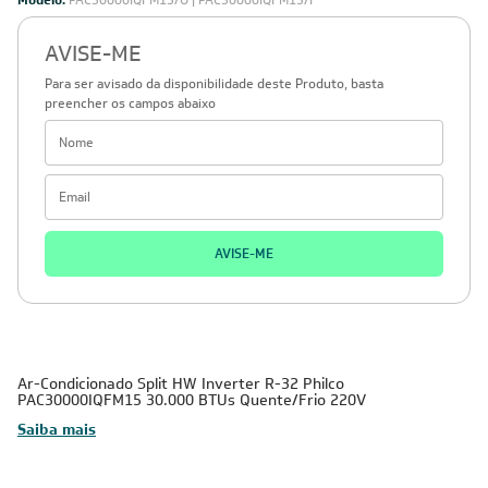
Modelo:
PAC30000IQFM15/O | PAC30000IQFM15/I
AVISE-ME
Para ser avisado da disponibilidade deste Produto, basta
preencher os campos abaixo
AVISE-ME
Ar-Condicionado Split HW Inverter R-32 Philco
PAC30000IQFM15 30.000 BTUs Quente/Frio 220V
Saiba mais