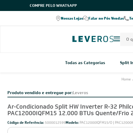
COMPRE PELO WHATSAPP
Nossas Lojas
Falar no Pós Vendas
T
Todas as Categorias
Split 
Home
Produto vendido e entregue por:
Leveros
Ar-Condicionado Split HW Inverter R-32 Philc
PAC12000IQFM15 12.000 BTUs Quente/Frio 
Código de Referência:
5000012599
Modelo:
PAC12000IQFM15/O | PAC12000I