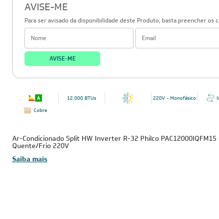
AVISE-ME
Para ser avisado da disponibilidade deste Produto, basta preencher os 
AVISE-ME
12.000 BTUs
220V - Monofásico
I
Cobre
Ar-Condicionado Split HW Inverter R-32 Philco PAC12000IQFM15
Quente/Frio 220V
Saiba mais