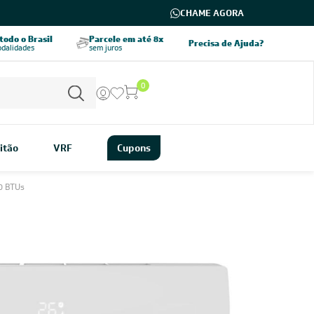
CHAME AGORA
odo o Brasil
Parcele em até 8x
5% OFF no PIX
Precisa de Ajuda?
odalidades
sem juros
pagamento à vista
0
itão
VRF
Cupons
0 BTUs