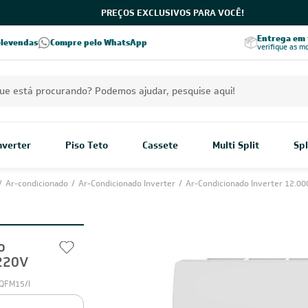
PREÇOS EXCLUSIVOS PARA VOCÊ!
Excelência no RA
Entrega em t
elevendas
Compre pelo WhatsApp
Seja parceiro Leveros
Excelência no Reclame Aqui
verifique as m
Inverter
Piso Teto
Cassete
Multi Split
Spl
/
Ar-condicionado
/
Ar-Condicionado Inverter
/
Ar-Condicionado Inverter 12.00
o
220V
QFM15/I