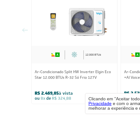
12.000 BTUs
Ar-Condicionado Split HW Inverter Elgin Eco
Ar-Condi
Star 12.000 BTUs R-32 Só Frio 127V
+AI Voic
220V
R$ 2.469,05
à vista
R$ 2.53
ou
8x
de
R$ 324,88
ou
8x
d
Clicando em "Aceitar tod
Privacidade
e com o armaz
melhorar a experiência e 