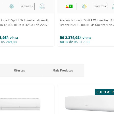
12.000 BTUs
12.000 BTUs
cionado Split HW Inverter Midea AI
Ar-Condicionado Split HW Inverter TC
ion 12.000 BTUs R-32 Só Frio 220V
BreezeIN AI 12.000 BTUs Quente/Frio
1,05
à vista
R$ 2.374,05
à vista
e
R$ 269,88
ou
8x
de
R$ 312,38
Ofertas
Mais Produtos
CUPOM: P