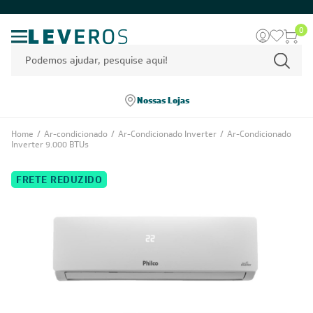
0
Nossas Lojas
Home
/
Ar-condicionado
/
Ar-Condicionado Inverter
/
Ar-Condicionado
Inverter 9.000 BTUs
FRETE REDUZIDO