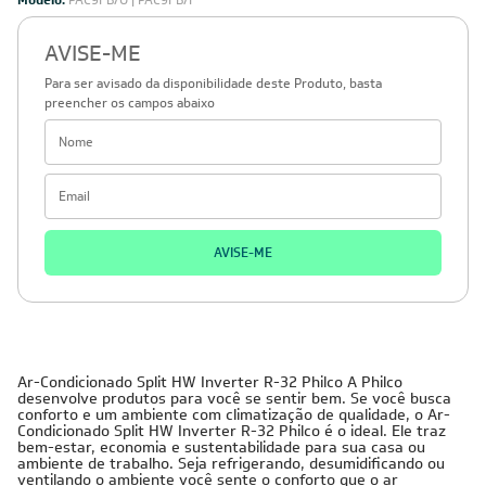
Modelo:
PAC9FB/O | PAC9FB/I
AVISE-ME
Para ser avisado da disponibilidade deste Produto, basta
preencher os campos abaixo
AVISE-ME
Ar-Condicionado Split HW Inverter R-32 Philco A Philco
desenvolve produtos para você se sentir bem. Se você busca
conforto e um ambiente com climatização de qualidade, o Ar-
Condicionado Split HW Inverter R-32 Philco é o ideal. Ele traz
bem-estar, economia e sustentabilidade para sua casa ou
ambiente de trabalho. Seja refrigerando, desumidificando ou
ventilando o ambiente você sente o conforto que o ar