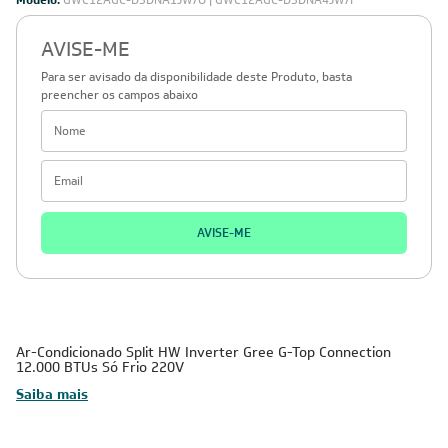
Modelo:
GWC12AGC-D3DNA1JW/O | GWC12AGC-D3DNA4JW/I
AVISE-ME
Para ser avisado da disponibilidade deste Produto, basta
preencher os campos abaixo
AVISE-ME
Ar-Condicionado Split HW Inverter Gree G-Top Connection
12.000 BTUs Só Frio 220V
Saiba mais