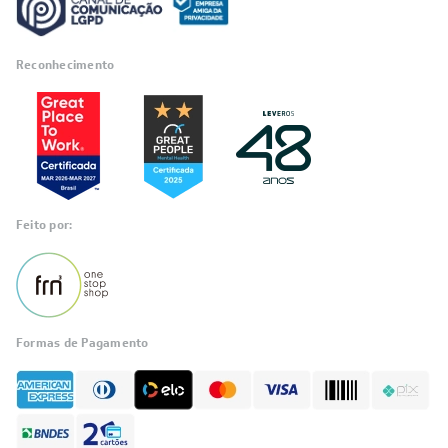
Reconhecimento
Feito por:
Formas de Pagamento
Informações
sobre seu
pedido?
Fale com a LIA
Compre pelo