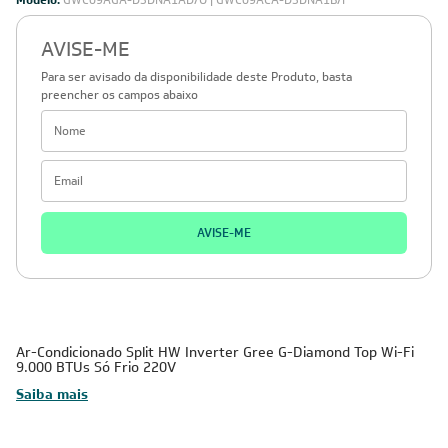
Modelo:
GWC09AGA-D3DNA1AD/O | GWC09ACA-D3DNA1B/I
AVISE-ME
Para ser avisado da disponibilidade deste Produto, basta
preencher os campos abaixo
AVISE-ME
Ar-Condicionado Split HW Inverter Gree G-Diamond Top Wi-Fi
9.000 BTUs Só Frio 220V
Saiba mais