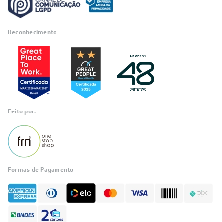
Reconhecimento
Feito por:
Formas de Pagamento
Informações
sobre seu
pedido?
Fale com a LIA
Compre pelo