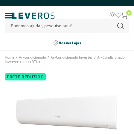
0
Nossas Lojas
Home
/
Ar-condicionado
/
Ar-Condicionado Inverter
/
Ar-Condicionado
Inverter 18.000 BTUs
FRETE REDUZIDO