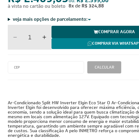
R$ 2.469,05
R$ 2.599,00
ou:
8x
de
R$ 324,88
à vista no cartão ou boleto
veja mais opções de parcelamento:
COMPRAR AGORA
COMPRAR VIA WHATSAP
CALCULAR
12.000 BTUs
127V - Monofásico
I
Tubulação Gasosa
Tubulação Líquida
Cobre
3/8
1/4
Ar-Condicionado Split HW Inverter Elgin Eco Star O Ar-Condicion
Inverter Elgin foi desenvolvido para oferecer máxima eficiência, 
economia, sendo a solução ideal para quem busca climatização 
mesmo em locais com alimentação 127V. Equipado com tecnologia