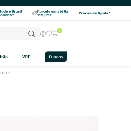
CHAME AGORA
odo o Brasil
Parcele em até 8x
5% OFF no PIX
Precisa de Ajuda?
odalidades
sem juros
pagamento à vista
0
itão
VRF
Cupons
0 BTUs