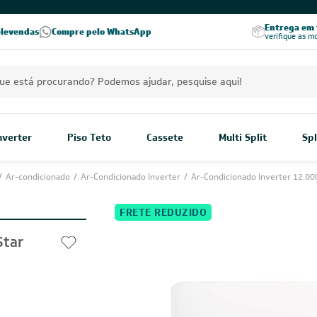
PREÇOS EXCLUSIVOS PARA VOCÊ!
Excelência no RA
Entrega em t
elevendas
Compre pelo WhatsApp
Seja parceiro Leveros
Excelência no Reclame Aqui
verifique as m
Inverter
Piso Teto
Cassete
Multi Split
Spl
/
Ar-condicionado
/
Ar-Condicionado Inverter
/
Ar-Condicionado Inverter 12.00
FRETE REDUZIDO
Star