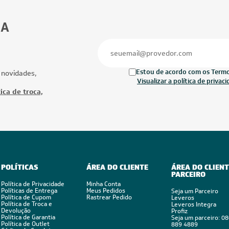
12.000 BTUs
12.000 BTUs
cionado Split HW LG Dual Inverter
Ar-Condicionado Split HW Inverter TC
e 12.000 BTUs R-32 Só Frio 220V
BreezeIN AI 12.000 BTUs Só Frio 220V
Ofertas
Mais Produtos
FRETE REDUZIDO
FRETE RED