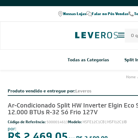
COMPRE PELO WHATSAPP
Nossas Lojas
Falar no Pós Vendas
T
Todas as Categorias
Split 
Home
Produto vendido e entregue por:
Leveros
Ar-Condicionado Split HW Inverter Elgin Eco 
12.000 BTUs R-32 Só Frio 127V
Código de Referência:
5000014613
Modelo:
HSFE12C1CB | HSFI12C1IB
por: