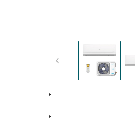
dade na
ução significativa
sso com eficiência