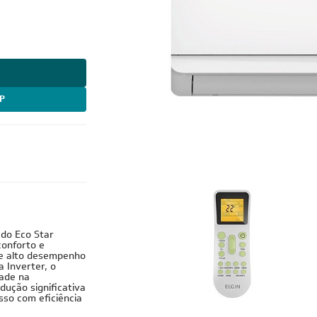
P
nverter
ado Eco Star
conforto e
de alto desempenho
 Inverter, o